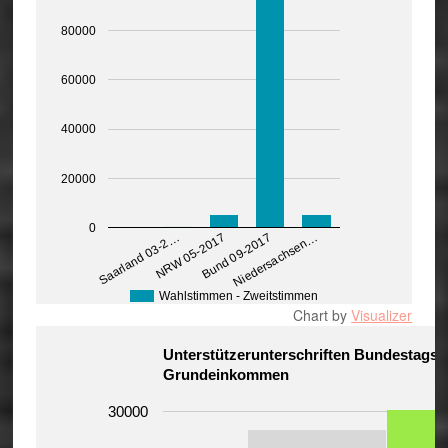
80000
60000
40000
20000
0
Bund 09-2017
NRW 05-2017
Saarland 03-2…
Niedersachsen…
Wahlstimmen - Zweitstimmen
Chart by
Visualizer
Unterstützerunterschriften Bundestags
Grundeinkommen
30000