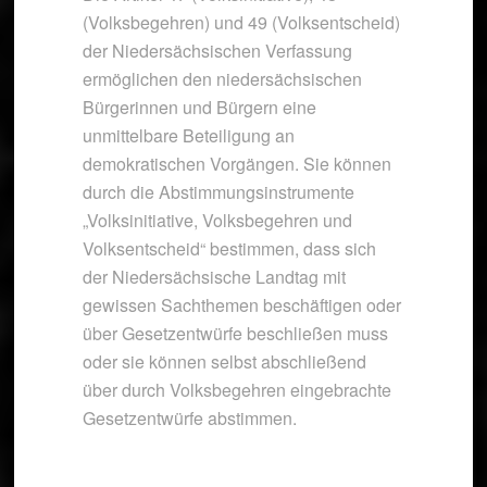
(Volksbegehren) und 49 (Volksentscheid)
der Niedersächsischen Verfassung
ermöglichen den niedersächsischen
Bürgerinnen und Bürgern eine
unmittelbare Beteiligung an
demokratischen Vorgängen. Sie können
durch die Abstimmungsinstrumente
„Volksinitiative, Volksbegehren und
Volksentscheid“ bestimmen, dass sich
der Niedersächsische Landtag mit
gewissen Sachthemen beschäftigen oder
über Gesetzentwürfe beschließen muss
oder sie können selbst abschließend
über durch Volksbegehren eingebrachte
Gesetzentwürfe abstimmen.