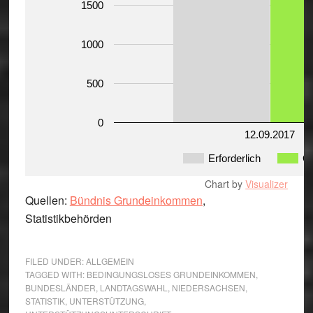
1500
1000
500
0
12.09.2017
Erforderlich
G
Chart by
Visualizer
Quellen:
Bündnis Grundeinkommen
,
Statistikbehörden
FILED UNDER:
ALLGEMEIN
TAGGED WITH:
BEDINGUNGSLOSES GRUNDEINKOMMEN
,
BUNDESLÄNDER
,
LANDTAGSWAHL
,
NIEDERSACHSEN
,
STATISTIK
,
UNTERSTÜTZUNG
,