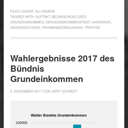
FILED UNDER:
ALLGEMEIN
TAGGED WITH:
AUFTAKT
,
BEDINGUNGSLOSES
GRUNDEINKOMMEN
,
GRUNDEINKOMMENSTADT
,
HANNOVER
,
NIEDERSACHSEN
,
RAHMENBEDINGUNGEN
,
TREFFEN
Wahlergebnisse 2017 des
Bündnis
Grundeinkommen
5. NOVEMBER 2017
VON
GERT SCHMIDT
Wähler Bündnis Grundeinkommen
100000