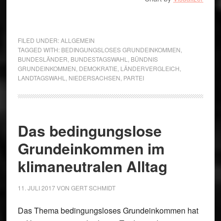
FILED UNDER:
ALLGEMEIN
TAGGED WITH:
BEDINGUNGSLOSES GRUNDEINKOMMEN
,
BUNDESLÄNDER
,
BUNDESTAGSWAHL
,
BÜNDNIS
GRUNDEINKOMMEN
,
DEMOKRATIE
,
LÄNDERVERGLEICH
,
LANDTAGSWAHL
,
NIEDERSACHSEN
,
PARTEI
Das bedingungslose
Grundeinkommen im
klimaneutralen Alltag
11. JULI 2017
VON
GERT SCHMIDT
Das Thema bedingungsloses Grundeinkommen hat