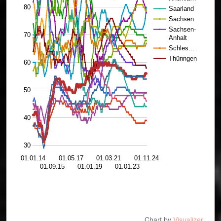
80
Saarland
Sachsen
Sachsen-
70
Anhalt
Schles…
Thüringen
60
50
40
30
01.01.14
01.05.17
01.03.21
01.11.24
01.09.15
01.01.19
01.01.23
Chart by
Visualizer