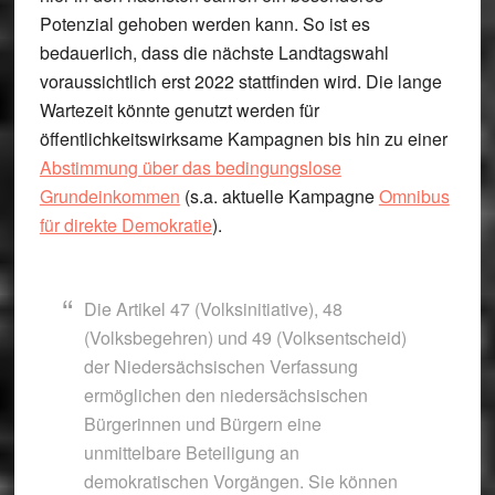
Potenzial gehoben werden kann. So ist es
bedauerlich, dass die nächste Landtagswahl
voraussichtlich erst 2022 stattfinden wird. Die lange
Wartezeit könnte genutzt werden für
öffentlichkeitswirksame Kampagnen bis hin zu einer
Abstimmung über das bedingungslose
Grundeinkommen
(s.a. aktuelle Kampagne
Omnibus
für direkte Demokratie
).
Die Artikel 47 (Volksinitiative), 48
(Volksbegehren) und 49 (Volksentscheid)
der Niedersächsischen Verfassung
ermöglichen den niedersächsischen
Bürgerinnen und Bürgern eine
unmittelbare Beteiligung an
demokratischen Vorgängen. Sie können