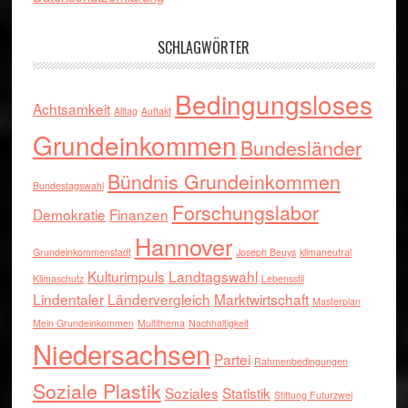
SCHLAGWÖRTER
Bedingungsloses
Achtsamkeit
Alltag
Auftakt
Grundeinkommen
Bundesländer
Bündnis Grundeinkommen
Bundestagswahl
Forschungslabor
Demokratie
Finanzen
Hannover
Grundeinkommenstadt
Joseph Beuys
klimaneutral
Kulturimpuls
Landtagswahl
Klimaschutz
Lebensstil
Lindentaler
Ländervergleich
Marktwirtschaft
Masterplan
Mein Grundeinkommen
Multithema
Nachhaltigkeit
Niedersachsen
Partei
Rahmenbedingungen
Soziale Plastik
Soziales
Statistik
Stiftung Futurzwei