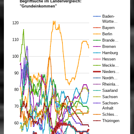
Begriffsuche im Ländervergleich:
"Grundeinkommen"
Baden-
Württe…
120
Bayern
Berlin
110
Brande…
Bremen
Hamburg
100
Hessen
Meckle…
Nieders…
90
Nordrh…
Rheinla…
80
Saarland
Sachsen
Sachsen-
70
Anhalt
Schles…
Thüringen
60