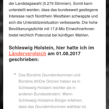
der Landstagswahl (5.279 Stimmen). Somit kann
unterstellt werden, dass das bundesweit gestiegene
Interesse nach Nordrhein Westfalen schwappte und
sich die Unterstützersituation verbesserte. Die hohe
Bevölkerungsdichte mit 17,8 Mio EinwohnerInnen
bietet reichlich Potenzial bei künftigen Wahlen.
Schleswig Holstein, hier hatte ich im
Ländervergleich
am 01.08.2017
geschrieben:
Das Bündnis Grundeinkommen und
Bündnis 90/Die Grünen haben es in
Schleswig Holstein leichter als in
anderen Bundesländern. Wenn
Schleswig Holsteins Bürger erfahren,
dass das Grundeinkommen wählbar ist,