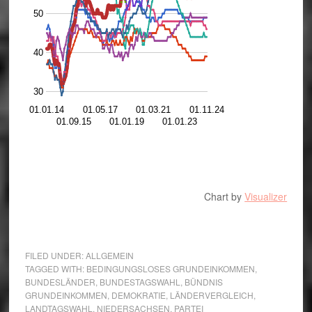
50
40
30
01.01.14
01.05.17
01.03.21
01.11.24
01.09.15
01.01.19
01.01.23
Chart by
Visualizer
FILED UNDER:
ALLGEMEIN
TAGGED WITH:
BEDINGUNGSLOSES GRUNDEINKOMMEN
,
BUNDESLÄNDER
,
BUNDESTAGSWAHL
,
BÜNDNIS
GRUNDEINKOMMEN
,
DEMOKRATIE
,
LÄNDERVERGLEICH
,
LANDTAGSWAHL
,
NIEDERSACHSEN
,
PARTEI