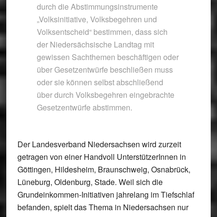
durch die Abstimmungsinstrumente
„Volksinitiative, Volksbegehren und
Volksentscheid“ bestimmen, dass sich
der Niedersächsische Landtag mit
gewissen Sachthemen beschäftigen oder
über Gesetzentwürfe beschließen muss
oder sie können selbst abschließend
über durch Volksbegehren eingebrachte
Gesetzentwürfe abstimmen.
Der Landesverband Niedersachsen wird zurzeit
getragen von einer Handvoll UnterstützerInnen in
Göttingen, Hildesheim, Braunschweig, Osnabrück,
Lüneburg, Oldenburg, Stade. Weil sich die
Grundeinkommen-Initiativen jahrelang im Tiefschlaf
befanden, spielt das Thema in Niedersachsen nur