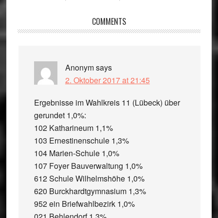
Reader
COMMENTS
Interactions
Anonym
says
2. Oktober 2017 at 21:45
Ergebnisse im Wahlkreis 11 (Lübeck) über
gerundet 1,0%:
102 Katharineum 1,1%
103 Ernestinenschule 1,3%
104 Marien-Schule 1,0%
107 Foyer Bauverwaltung 1,0%
612 Schule Wilhelmshöhe 1,0%
620 Burckhardtgymnasium 1,3%
952 ein Briefwahlbezirk 1,0%
021 Behlendorf 1,3%